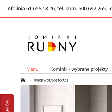
Infolinia 61 656 18 26, tel. kom. 500 692 265, 
Menu
Kominki - wybrane projekty
»
Ciepłe kominki - kominki akumulacyjne,
PIECE WOLNOSTOJĄCE