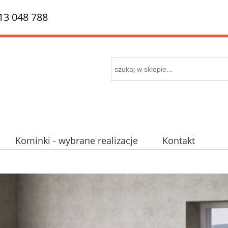
513 048 788
Kominki - wybrane realizacje
Kontakt
 piecokominki
Mapa dojazdu
Promocje