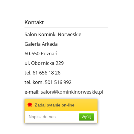
Kontakt
Salon Kominki Norweskie
Galeria Arkada
60-650 Poznań
ul. Obornicka 229
tel. 61 656 18 26
tel. kom. 501 516 992
e-mail:
salon@kominkinorweskie.pl
Zadaj pytanie on-line
Napisz do nas...
Wyślij