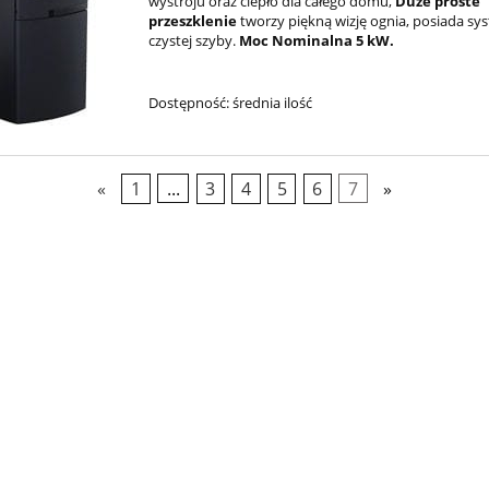
wystroju oraz ciepło dla całego domu,
Duże proste
przeszklenie
tworzy piękną wizję ognia, posiada sy
czystej szyby.
Moc Nominalna 5 kW.
Dostępność:
średnia ilość
«
1
...
3
4
5
6
7
»