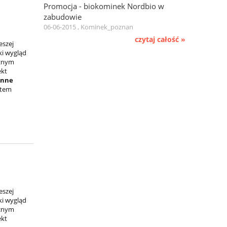
Promocja - biokominek Nordbio w
zabudowie
06-06-2015 , Kominek_poznan
czytaj całość »
eszej
ki wygląd
cznym
ekt
onne
stem
eszej
ki wygląd
cznym
ekt