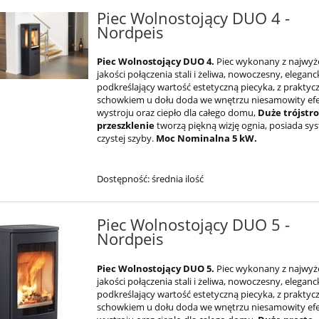
Piec Wolnostojący DUO 4 -
Nordpeis
Piec Wolnostojący DUO 4.
Piec wykonany z najwyż
jakości połączenia stali i żeliwa, nowoczesny, eleganc
podkreślający wartość estetyczną piecyka, z prakty
schowkiem u dołu doda we wnętrzu niesamowity ef
wystroju oraz ciepło dla całego domu,
Duże trójstr
przeszklenie
tworzą piękną wizję ognia, posiada sy
czystej szyby.
Moc Nominalna 5 kW.
Dostępność:
średnia ilość
Piec Wolnostojący DUO 5 -
Nordpeis
Piec Wolnostojący DUO 5.
Piec wykonany z najwyż
jakości połączenia stali i żeliwa, nowoczesny,
eleganc
podkreślający wartość estetyczną piecyka, z prakty
schowkiem u dołu
doda we wnętrzu niesamowity ef