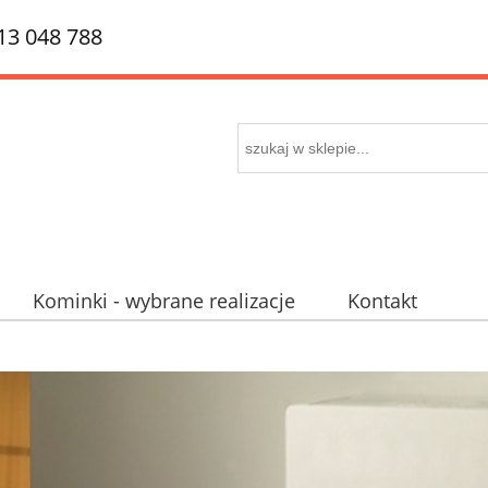
513 048 788
Kominki - wybrane realizacje
Kontakt
 piecokominki
Mapa dojazdu
Promocje