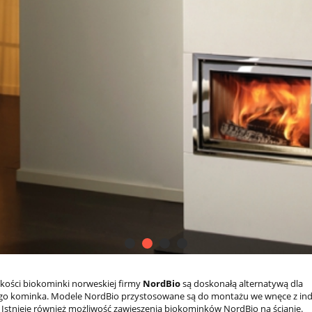
akości biokominki norweskiej firmy
NordBio
są doskonałą alternatywą dla
go kominka. Modele NordBio przystosowane są do montażu we wnęce z in
Istnieje również możliwość zawieszenia biokominków NordBio na ścianie.