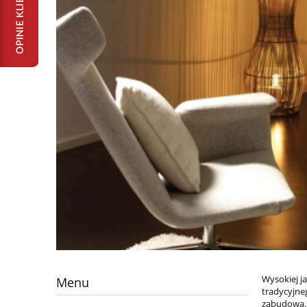
Wysokiej j
Menu
tradycyjne
zabudową. 