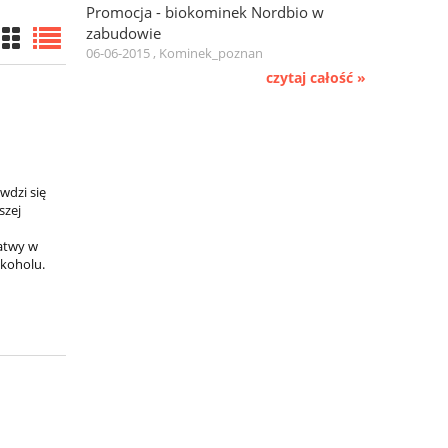
Promocja - biokominek Nordbio w
zabudowie
06-06-2015 , Kominek_poznan
czytaj całość »
wdzi się
szej
łatwy w
lkoholu.