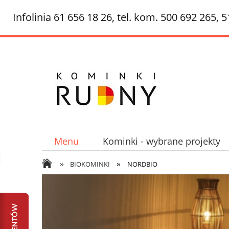
Infolinia 61 656 18 26, tel. kom. 500 692 265, 
Menu
Kominki - wybrane projekty
»
»
Ciepłe kominki - kominki akumulacyjne,
BIOKOMINKI
NORDBIO