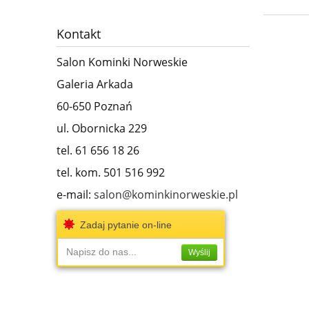
Kontakt
Salon Kominki Norweskie
Galeria Arkada
60-650 Poznań
ul. Obornicka 229
tel. 61 656 18 26
tel. kom. 501 516 992
e-mail:
salon@kominkinorweskie.pl
Zadaj pytanie on-line
Napisz do nas...
Wyślij