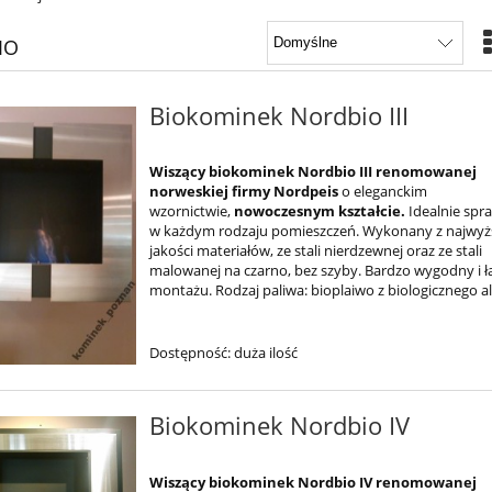
IO
Biokominek Nordbio III
Wiszący
biokominek
Nordbio III renomowanej
norweskiej firmy
Nordpeis
o eleganckim
wzornictwie,
nowoczesnym kształcie
.
Idealnie spra
w każdym rodzaju pomieszczeń. Wykonany z najwyż
jakości materiałów, ze stali nierdzewnej oraz ze stali
malowanej na czarno, bez szyby. Bardzo wygodny i 
montażu. Rodzaj paliwa: bioplaiwo z biologicznego a
Dostępność:
duża ilość
Biokominek Nordbio IV
Wiszący
biokominek Nordbio IV
renomowanej