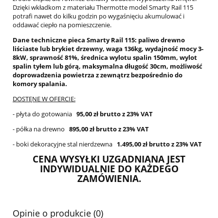
Dzięki wkładkom z materiału Thermotte model Smarty Rail 115
potrafi nawet do kilku godzin po wygaśnięciu akumulować i
oddawać ciepło na pomieszczenie.
Dane techniczne pieca Smarty Rail 115: paliwo drewno
liściaste lub brykiet drzewny, waga 136kg, wydajność mocy 3-
8kW, sprawność 81%, średnica wylotu spalin 150mm, wylot
spalin tyłem lub górą, maksymalna długość 30cm, możliwość
doprowadzenia powietrza z zewnątrz bezpośrednio do
komory spalania.
DOSTĘNE W OFERCIE:
- płyta do gotowania
95,00 zł brutto z 23% VAT
- półka na drewno
895,00 zł brutto z 23% VAT
- boki dekoracyjne stal nierdzewna
1.495,00 zł brutto z 23% VAT
CENA WYSYŁKI UZGADNIANA JEST
INDYWIDUALNIE DO KAŻDEGO
ZAMÓWIENIA.
Opinie o produkcie (0)