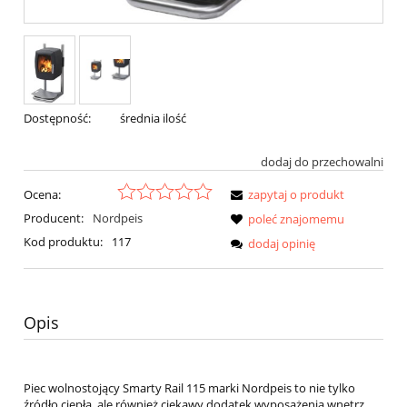
Dostępność:
średnia ilość
dodaj do przechowalni
Ocena:
zapytaj o produkt
Producent:
Nordpeis
poleć znajomemu
Kod produktu:
117
dodaj opinię
Opis
Piec wolnostojący Smarty Rail 115 marki Nordpeis to nie tylko
źródło ciepła, ale również ciekawy dodatek wyposażenia wnętrz.