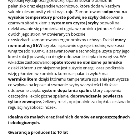
wysokiej wydajności grzewczej, opatentowane obniżone
palenisko oraz eleganckie wzornictwo, które doda w każdym
salonie niesamowity efekt wystroju. Zamontowane
odporne na
wysokie temperetury proste podwójne szyby
dekorowane
czarnym sitodrukiem z
systemem czystej szyby
pozwoli na
delektowanie się płomieniami ognia w kominku jednocześnie z
dwóch jego stron. W otwieranych bocznie
drzwiczkach zamontowano ergonomiczny uchwyt. Dzięki
mocy
nominalnej 5 kW
szybko i sprawnie ogrzeje średniej wielkości
wnętrze (do 100m²), a zaawansowane technologie użyte przy jego
konstrukcji pozwolą na długie oddawanie ciepła do wnętrza. We
wkładzie zastosowano:
opatentowane obniżone palenisko
dzięki któremu zmniejszone jest zużycie energii oraz podkreśla
wizję płomieni w kominku, komora spalania wyłożona
wermikulitem
dzięki któremu temperatura spalania jest wyższa
co wpływa na lepsze utrzymanie szyby w czystości i dłuższe
oddawanie ciepła,
system dopalania spalin
, który zapewnia
oszczędne i ekologiczne spalanie,
doprowadzenie powietrza
tylko z zewnątrz
, żeliwny ruszt, opcjonalnie za dopłatą zestaw do
regulacji wysokości nóżek.
Idealny do małych oraz średnich domów energooszczędnych
i ekologicznych.
Gwarancja producenta: 10 lat