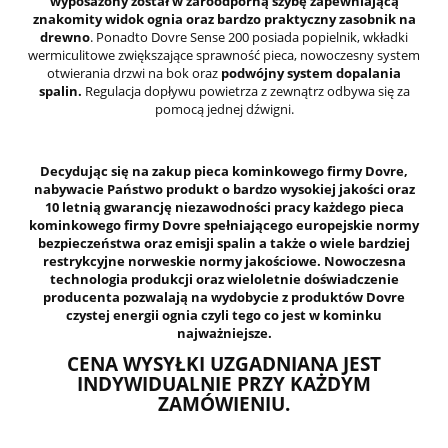
wyposażony został w żaroodporną szybę zapewniającą
znakomity widok ognia oraz bardzo praktyczny zasobnik na
drewno
. Ponadto Dovre Sense 200 posiada popielnik, wkładki
wermiculitowe zwiększające sprawność pieca, nowoczesny system
otwierania drzwi na bok oraz
podwójny system dopalania
spalin.
Regulacja dopływu powietrza z zewnątrz odbywa się za
pomocą jednej dźwigni.
Decydując się na zakup pieca kominkowego firmy Dovre,
nabywacie Państwo produkt o bardzo wysokiej jakości oraz
10 letnią gwarancję niezawodności pracy każdego pieca
kominkowego firmy Dovre spełniającego europejskie normy
bezpieczeństwa oraz emisji spalin a także o wiele bardziej
restrykcyjne norweskie normy jakościowe.
Nowoczesna
technologia produkcji oraz wieloletnie doświadczenie
producenta pozwalają na wydobycie z produktów Dovre
czystej energii ognia
czyli tego co jest w kominku
najważniejsze.
CENA WYSYŁKI UZGADNIANA JEST
INDYWIDUALNIE PRZY KAŻDYM
ZAMÓWIENIU.