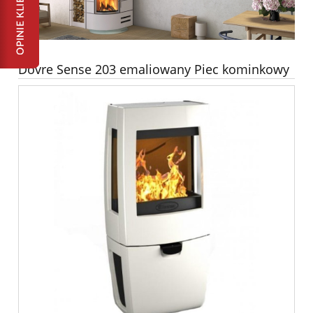
Dovre Sense 203 emaliowany Piec kominkowy