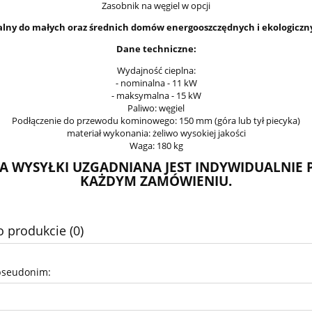
Zasobnik na węgiel w opcji
alny do małych oraz średnich domów energooszczędnych i ekologiczn
Dane techniczne:
Wydajność cieplna:
- nominalna - 11 kW
- maksymalna - 15 kW
Paliwo: węgiel
Podłączenie do przewodu kominowego: 150 mm (góra lub tył piecyka)
materiał wykonania: żeliwo wysokiej jakości
Waga: 180 kg
A WYSYŁKI UZGADNIANA JEST INDYWIDUALNIE 
KAŻDYM ZAMÓWIENIU.
o produkcie (0)
pseudonim: