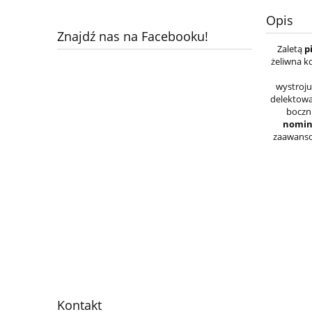
Opis
Znajdź nas na Facebooku!
Zaletą
pi
żeliwna k
wystroj
delektowa
boczn
nomin
zaawansow
Kontakt