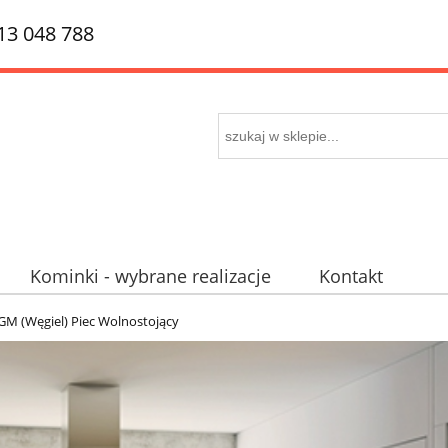
513 048 788
Kominki - wybrane realizacje
Kontakt
 piecokominki
Mapa dojazdu
Promocje
GM (Węgiel) Piec Wolnostojący