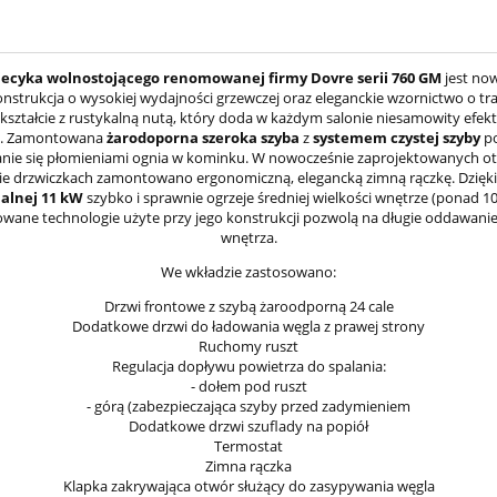
ecyka wolnostojącego
renomowanej firmy Dovre serii 760 GM
jest no
onstrukcja o wysokiej wydajności grzewczej oraz eleganckie wzornictwo o t
kształcie z rustykalną nutą, który doda w każdym salonie niesamowity efekt
u. Zamontowana
żarodoporna szeroka szyba
z
systemem czystej szyby
po
nie się płomieniami ognia w kominku. W nowocześnie zaprojektowanych o
ie drzwiczkach zamontowano ergonomiczną, elegancką zimną rączkę. Dzięk
alnej 11 kW
szybko i sprawnie ogrzeje średniej wielkości wnętrze (ponad 10
ane technologie użyte przy jego konstrukcji pozwolą na długie oddawanie
wnętrza.
We wkładzie zastosowano:
Drzwi frontowe z szybą żaroodporną 24 cale
Dodatkowe drzwi do ładowania węgla z prawej strony
Ruchomy ruszt
Regulacja dopływu powietrza do spalania:
- dołem pod ruszt
- górą (zabezpieczająca szyby przed zadymieniem
Dodatkowe drzwi szuflady na popiół
Termostat
Zimna rączka
Klapka zakrywająca otwór służący do zasypywania węgla