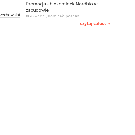
Promocja - biokominek Nordbio w
zabudowie
rzechowalni
06-06-2015 , Kominek_poznan
czytaj całość »