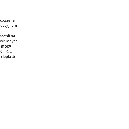
woczesna
radycyjnym
zwoli na
twieranych
i
mocy
0m²), a
 ciepła do