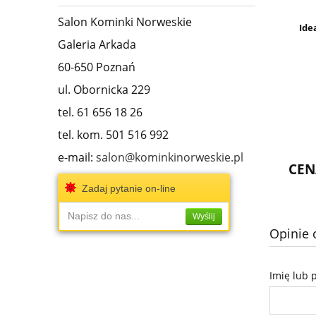
Salon Kominki Norweskie
Ide
Galeria Arkada
60-650 Poznań
ul. Obornicka 229
tel. 61 656 18 26
tel. kom. 501 516 992
e-mail:
salon@kominkinorweskie.pl
CEN
Zadaj pytanie on-line
Napisz do nas...
Wyślij
Opinie 
Imię lub 