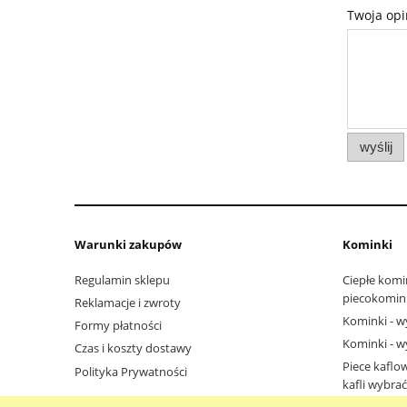
Twoja opi
wyślij
Warunki zakupów
Kominki
Regulamin sklepu
Ciepłe komi
piecokomin
Reklamacje i zwroty
Kominki - w
Formy płatności
Kominki - w
Czas i koszty dostawy
Piece kaflo
Polityka Prywatności
kafli wybra