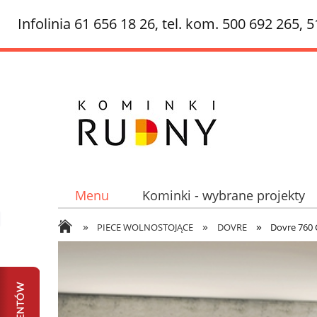
Infolinia 61 656 18 26, tel. kom. 500 692 265, 
Menu
Kominki - wybrane projekty
»
»
»
Ciepłe kominki - kominki akumulacyjne,
PIECE WOLNOSTOJĄCE
DOVRE
Dovre 760 