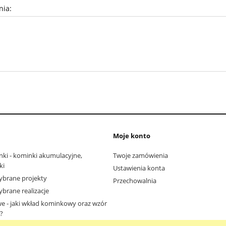
nia:
Moje konto
nki - kominki akumulacyjne,
Twoje zamówienia
ki
Ustawienia konta
ybrane projekty
Przechowalnia
ybrane realizacje
we - jaki wkład kominkowy oraz wzór
ć?