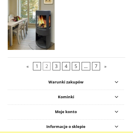
«
1
2
3
4
5
...
7
»
Warunki zakupów
Kominki
Moje konto
Informacje o sklepie