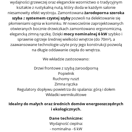
wydajności grzewczej oraz eleganckie wzornictwo o tradycyjnym
kształcie z rustykalną nutą, który doda w każdym salonie
niesamowity efekt wystroju. Zamontowana
żarodoporna szeroka
szyba
z
systemem czystej szyby
pozwoli na delektowanie się
płomieniami ognia w kominku. W nowocześnie zaprojektowanych
otwieranych bocznie drzwiczkach zamontowano ergonomiczną,
elegancką zimną rączkę. Dzięki
mocy nominalnej 6 kW
szybko i
sprawnie ogrzeje średniej wielkości wnętrze (do 70m²), a
zaawansowane technologie użyte przy jego konstrukcji pozwolą
na długie oddawanie ciepła do wnętrza.
We wkładzie zastosowano:
Drzwi frontowe z szybą żaroodporną
Popielnik
Ruchomy ruszt
Zimna rączka
Regulatory dopływu powietrza do spalania: górą i dołem
Wkładki wermikulitowe
Idealny do małych oraz średnich domów energooszczędnych
i ekologicznych.
Dane techniczne:
Wydajność cieplna:
- nominalna - 6 kW